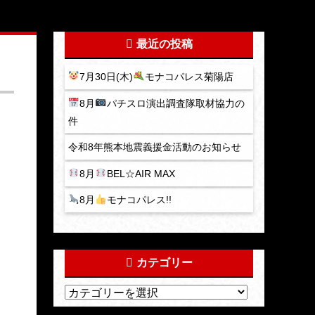
最近の投稿
7月30日(木)
モナコパレス菊陽店
8月
パチスロ演出調査隊取材協力の
件
令和8年熊本地震義援金活動のお知らせ
8月
BEL☆AIR MAX
8月
モナコパレス!!
カテゴリー