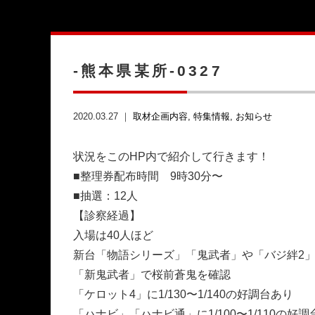
-熊本県某所-0327
2020.03.27 ｜
取材企画内容
特集情報
お知らせ
状況をこのHP内で紹介して行きます！
■整理券配布時間 9時30分〜
■抽選：12人
【診察経過】
入場は40人ほど
新台「物語シリーズ」「鬼武者」や「バジ絆2
「新鬼武者」で桜前蒼鬼を確認
「ケロット4」に1/130〜1/140の好調台あり
「ハナビ」「ハナビ通」に1/100〜1/110の好