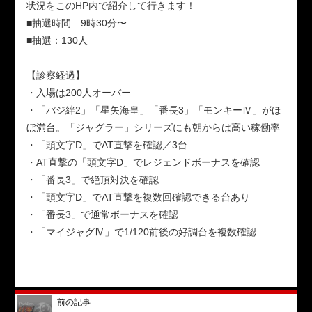
状況をこのHP内で紹介して行きます！
■抽選時間 9時30分〜
■抽選：130人
【診察経過】
・入場は200人オーバー
・「バジ絆2」「星矢海皇」「番長3」「モンキーⅣ」がほ
ぼ満台。「ジャグラー」シリーズにも朝からは高い稼働率
・「頭文字D」でAT直撃を確認／3台
・AT直撃の「頭文字D」でレジェンドボーナスを確認
・「番長3」で絶頂対決を確認
・「頭文字D」でAT直撃を複数回確認できる台あり
・「番長3」で通常ボーナスを確認
・「マイジャグⅣ」で1/120前後の好調台を複数確認
前の記事