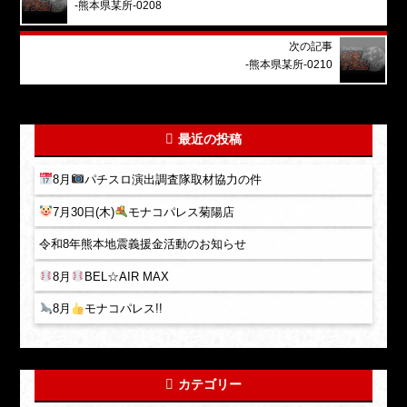
-熊本県某所-0208
次の記事
-熊本県某所-0210
最近の投稿
8月
パチスロ演出調査隊取材協力の件
7月30日(木)
モナコパレス菊陽店
令和8年熊本地震義援金活動のお知らせ
8月
BEL☆AIR MAX
8月
モナコパレス!!
カテゴリー