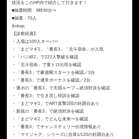
状況をこのHP内で紹介して行きます！
■抽選時間 9時30分〜
■抽選：70人
&nbsp;
【診察経過】
・入場は100人オーバー
・「まどマギ2」「番長3」「北斗宿命」が人気
・「バジ絆2」で222人撃破を確認
・「北斗宿命」で童トロ出現を確認
・「番長3」で豪遊閣スタートを確認／3台
・「番長3」で通常ボーナスを確認／2台
・通ボの「番長3」で天国ループ→絶頂対決を確認
・「番長3」で引き戻し特訓を確認
・「まどマギ2」でART直撃2回の好調台あり
・新規の「番長3」で絶頂対決を確認
・「まどマギ2」でどんな未来〜を確認
・「番長3」でチャンスチェリー出現情報あり
・「マイジャグ」シリーズに合算1/120の好調台あり