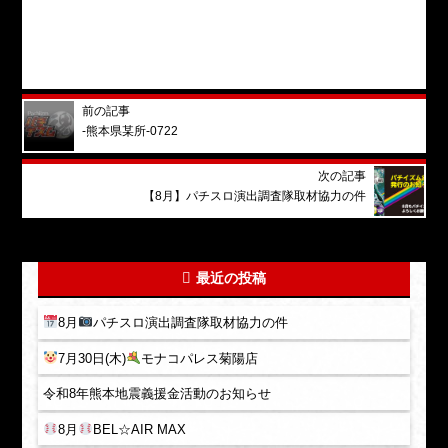
前の記事
-熊本県某所-0722
次の記事
【8月】パチスロ演出調査隊取材協力の件
最近の投稿
8月
パチスロ演出調査隊取材協力の件
7月30日(木)
モナコパレス菊陽店
令和8年熊本地震義援金活動のお知らせ
8月
BEL☆AIR MAX