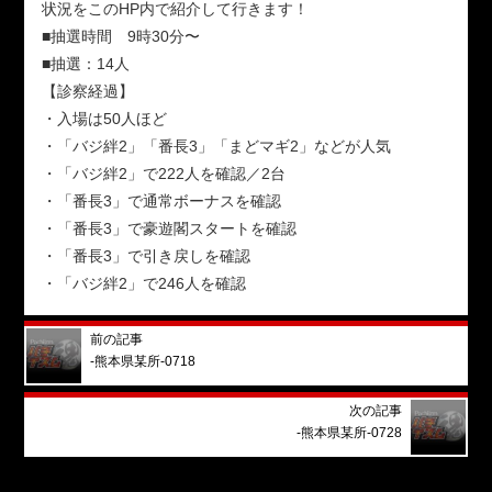
状況をこのHP内で紹介して行きます！
■抽選時間 9時30分〜
■抽選：14人
【診察経過】
・入場は50人ほど
・「バジ絆2」「番長3」「まどマギ2」などが人気
・「バジ絆2」で222人を確認／2台
・「番長3」で通常ボーナスを確認
・「番長3」で豪遊閣スタートを確認
・「番長3」で引き戻しを確認
・「バジ絆2」で246人を確認
前の記事
-熊本県某所-0718
次の記事
-熊本県某所-0728