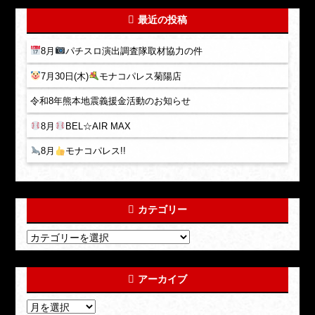
最近の投稿
8月
パチスロ演出調査隊取材協力の件
7月30日(木)
モナコパレス菊陽店
令和8年熊本地震義援金活動のお知らせ
8月
BEL☆AIR MAX
8月
モナコパレス!!
カテゴリー
アーカイブ