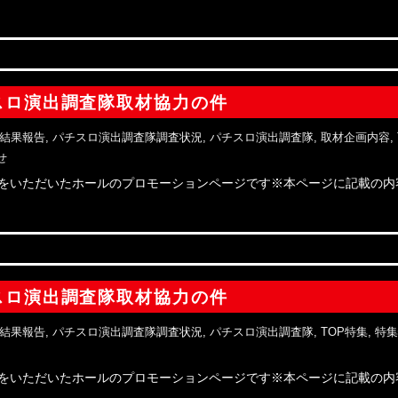
スロ演出調査隊取材協力の件
結果報告
,
パチスロ演出調査隊調査状況
,
パチスロ演出調査隊
,
取材企画内容
,
せ
をいただいたホールのプロモーションページです※本ページに記載の内
スロ演出調査隊取材協力の件
結果報告
,
パチスロ演出調査隊調査状況
,
パチスロ演出調査隊
,
TOP特集
,
特
をいただいたホールのプロモーションページです※本ページに記載の内