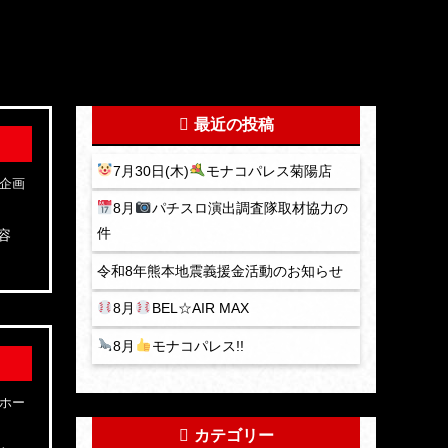
最近の投稿
7月30日(木)
モナコパレス菊陽店
企画
8月
パチスロ演出調査隊取材協力の
件
容
令和8年熊本地震義援金活動のお知らせ
8月
BEL☆AIR MAX
8月
モナコパレス!!
ホー
カテゴリー