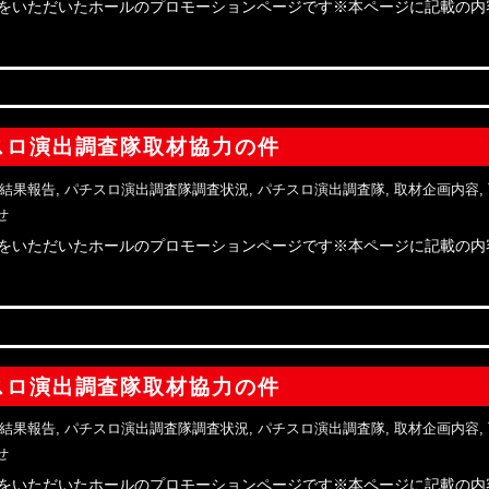
をいただいたホールのプロモーションページです※本ページに記載の内
スロ演出調査隊取材協力の件
結果報告
,
パチスロ演出調査隊調査状況
,
パチスロ演出調査隊
,
取材企画内容
,
せ
をいただいたホールのプロモーションページです※本ページに記載の内
スロ演出調査隊取材協力の件
結果報告
,
パチスロ演出調査隊調査状況
,
パチスロ演出調査隊
,
取材企画内容
,
せ
をいただいたホールのプロモーションページです※本ページに記載の内