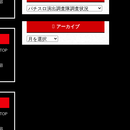
容
アーカイブ
TOP
容
TOP
容