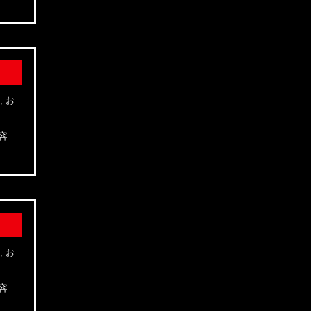
報
,
お
容
報
,
お
容