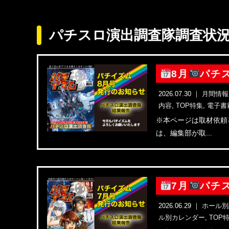
パチスロ演出調査隊調査状
8月
パチ
2026.07.30 ｜
月間情報
内容
,
TOP特集
,
電子書
※本ページは取材依頼
は、編集部が取...
7月
パチ
2026.06.29 ｜
ホール別
ル別カレンダー
,
TOP