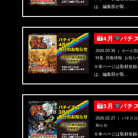
は、編集部が取...
4月
パチ
2026.03.30 ｜
ホール別
特集
,
特集情報
,
お知ら
※本ページは取材依頼
は、編集部が取...
3月
パチ
2026.02.27 ｜
パチスロ
知らせ
※本ページは取材依頼