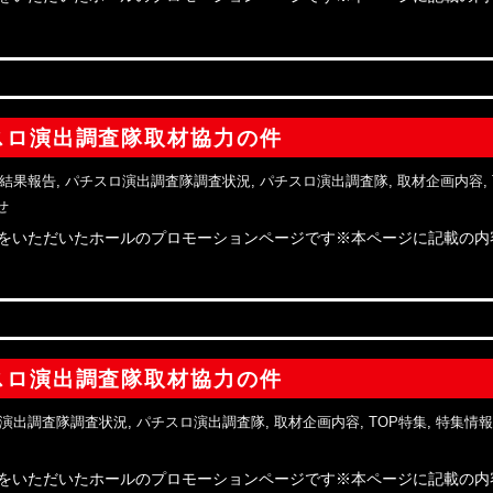
スロ演出調査隊取材協力の件
結果報告
,
パチスロ演出調査隊調査状況
,
パチスロ演出調査隊
,
取材企画内容
,
せ
をいただいたホールのプロモーションページです※本ページに記載の内
スロ演出調査隊取材協力の件
演出調査隊調査状況
,
パチスロ演出調査隊
,
取材企画内容
,
TOP特集
,
特集情
をいただいたホールのプロモーションページです※本ページに記載の内