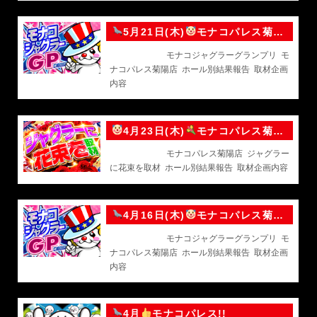
5月21日(木)
モナコパレス菊陽店
2026.05.22 ｜
モナコジャグラーグランプリ
,
モ
ナコパレス菊陽店
,
ホール別結果報告
,
取材企画
内容
4月23日(木)
モナコパレス菊陽店
2026.04.24 ｜
モナコパレス菊陽店
,
ジャグラー
に花束を取材
,
ホール別結果報告
,
取材企画内容
4月16日(木)
モナコパレス菊陽店
2026.04.17 ｜
モナコジャグラーグランプリ
,
モ
ナコパレス菊陽店
,
ホール別結果報告
,
取材企画
内容
4月
モナコパレス!!