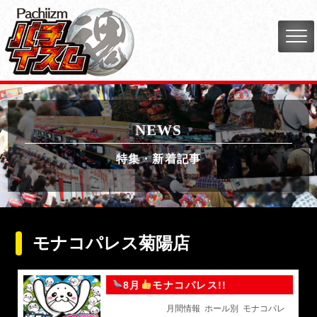
NEWS
特集・新着記事
モナコパレス菊陽店
8月
モナコパレス!!
2026.06.29 ｜
月間情報
,
ホール別
,
モナコパレ