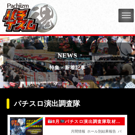
NEWS
特集・新着記事
パチスロ演出調査隊
8月
パチスロ演出調査隊取材協力の件
2026.07.30 ｜
月間情報
,
ホール別結果報告
,
パ