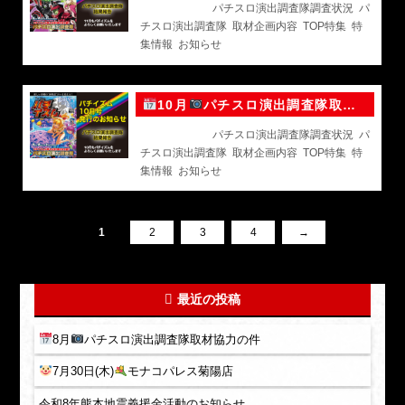
2025.10.30 ｜
パチスロ演出調査隊調査状況
,
パ
チスロ演出調査隊
,
取材企画内容
,
TOP特集
,
特
集情報
,
お知らせ
10月
パチスロ演出調査隊取材協力の件
2025.09.17 ｜
パチスロ演出調査隊調査状況
,
パ
チスロ演出調査隊
,
取材企画内容
,
TOP特集
,
特
集情報
,
お知らせ
1
2
3
4
→
最近の投稿
8月
パチスロ演出調査隊取材協力の件
7月30日(木)
モナコパレス菊陽店
令和8年熊本地震義援金活動のお知らせ