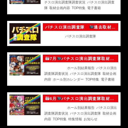
チスロ演出調査隊調査状況
,
パチスロ演出調査
隊
,
取材企画内容
,
TOP特集
,
電子書籍
パチスロ演出調査隊
過去取材結果
2025.08.1 ｜
パチスロ演出調査隊
7月
パチスロ演出調査隊取材協力の件
2026.06.29 ｜
ホール別結果報告
,
パチスロ演出
調査隊調査状況
,
パチスロ演出調査隊
,
取材企画
内容
,
ホール別カレンダー
,
TOP特集
,
電子書籍
6月
パチスロ演出調査隊取材協力の件
2026.05.31 ｜
ホール別結果報告
,
パチスロ演出
調査隊調査状況
,
パチスロ演出調査隊
,
取材企画
内容
,
TOP特集
,
特集情報
,
お知らせ