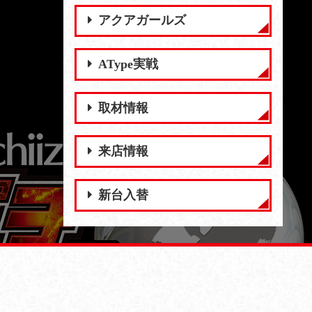
アクアガールズ
AType実戦
取材情報
来店情報
新台入替