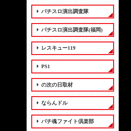
パチスロ演出調査隊
パチスロ演出調査隊(福岡)
レスキュー119
PS1
の次の日取材
ならんドル
パチ魂ファイト倶楽部