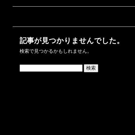
記事が見つかりませんでした。
検索で見つかるかもしれません。