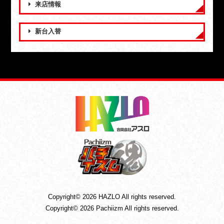
来店情報
新台入替
Copyright© 2026 HAZLO All rights reserved.
Copyright© 2026 Pachiizm All rights reserved.