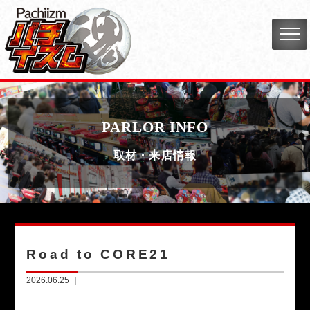
PARLOR INFO
取材・来店情報
Road to CORE21
2026.06.25 ｜