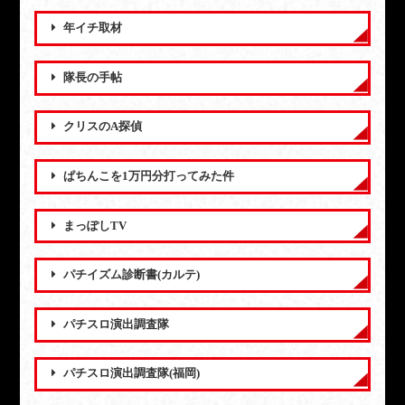
年イチ取材
隊長の手帖
クリスのA探偵
ぱちんこを1万円分打ってみた件
まっぽしTV
パチイズム診断書(カルテ)
パチスロ演出調査隊
パチスロ演出調査隊(福岡)