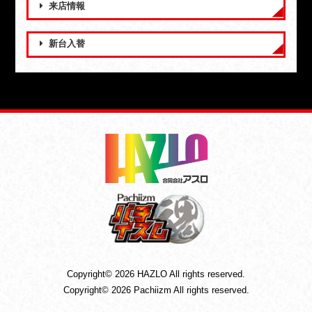
来店情報
新台入替
Copyright© 2026 HAZLO All rights reserved.
Copyright© 2026 Pachiizm All rights reserved.