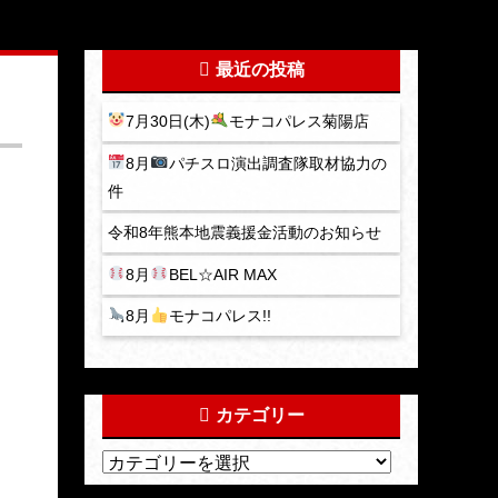
最近の投稿
7月30日(木)
モナコパレス菊陽店
8月
パチスロ演出調査隊取材協力の
件
令和8年熊本地震義援金活動のお知らせ
8月
BEL☆AIR MAX
8月
モナコパレス!!
カテゴリー