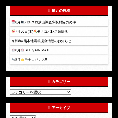
最近の投稿
8月
パチスロ演出調査隊取材協力の件
7月30日(木)
モナコパレス菊陽店
令和8年熊本地震義援金活動のお知らせ
8月
BEL☆AIR MAX
8月
モナコパレス!!
カテゴリー
アーカイブ