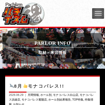
PARLOR INFO
取材・来店情報
8月
モナコパレス!!
2026.06.29 ｜
月間情報
ホール別
モナコパレス白山店
モナコパレ
ス浜線店
モナコパレス菊陽店
ホール別結果報告
TOP特集
特集情
報
お知らせ