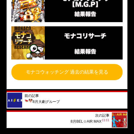
モナコウォッチング 過去の結果を見る
前の記事
8月
大劇グループ
次の記事
8月
BEL☆AIR MAX