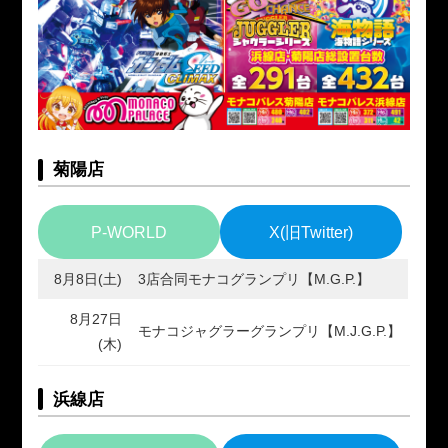
菊陽店
P-WORLD
X(旧Twitter)
8月8日(土)
3店合同モナコグランプリ【M.G.P.】
8月27日
モナコジャグラーグランプリ【M.J.G.P.】
(木)
浜線店