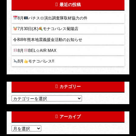
最近の投稿
8月
パチスロ演出調査隊取材協力の件
7月30日(木)
モナコパレス菊陽店
令和8年熊本地震義援金活動のお知らせ
8月
BEL☆AIR MAX
8月
モナコパレス!!
カテゴリー
アーカイブ