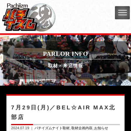
PARLOR INFO
取材・来店情報
7月29日(月)／BEL☆AIR MAX北
部店
2024.07.19 ｜
パチイズムナイト取材
取材企画内容
お知らせ