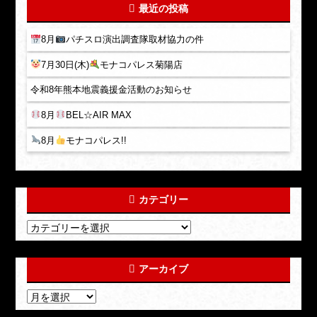
最近の投稿
8月
パチスロ演出調査隊取材協力の件
7月30日(木)
モナコパレス菊陽店
令和8年熊本地震義援金活動のお知らせ
8月
BEL☆AIR MAX
8月
モナコパレス!!
カテゴリー
アーカイブ