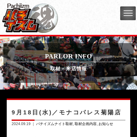
PARLOR INFO
取材・来店情報
9月18日(水)／モナコパレス菊陽店
2024.09.19 ｜
パチイズムナイト取材
取材企画内容
お知らせ