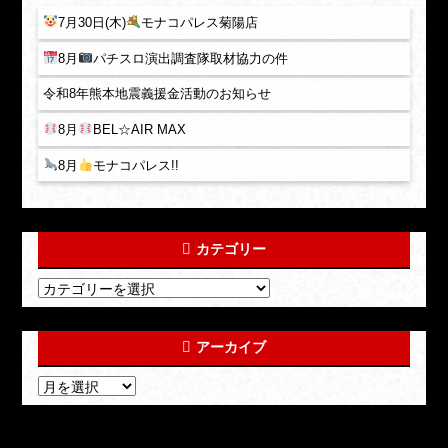
7月30日(木)
モナコパレス菊陽店
8月
パチスロ演出調査隊取材協力の件
令和8年熊本地震義援金活動のお知らせ
8月
BEL☆AIR MAX
8月
モナコパレス!!
カテゴリー
アーカイブ