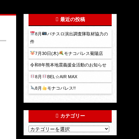
最近の投稿
8月
パチスロ演出調査隊取材協力の
件
7月30日(木)
モナコパレス菊陽店
令和8年熊本地震義援金活動のお知らせ
8月
BEL☆AIR MAX
8月
モナコパレス!!
カテゴリー