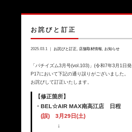
お詫びと訂正
2025.03.1 ｜
お詫びと訂正
店舗取材情報
お知らせ
「パチイズム3月号(vol.103)」(令和7年3月1日
P17において下記の通り誤りがございました。
お詫びして訂正いたします。
【修正箇所】
・BEL☆AIR MAX南高江店 日程
(誤) 3月29日(土)
↓