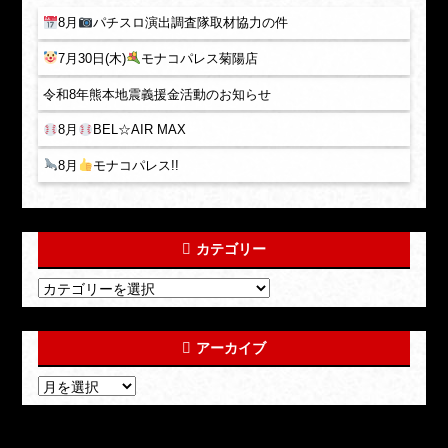
8月
パチスロ演出調査隊取材協力の件
7月30日(木)
モナコパレス菊陽店
令和8年熊本地震義援金活動のお知らせ
8月
BEL☆AIR MAX
8月
モナコパレス!!
カテゴリー
アーカイブ