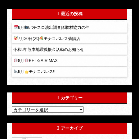
最近の投稿
8月
パチスロ演出調査隊取材協力の件
7月30日(木)
モナコパレス菊陽店
令和8年熊本地震義援金活動のお知らせ
8月
BEL☆AIR MAX
8月
モナコパレス!!
カテゴリー
アーカイブ