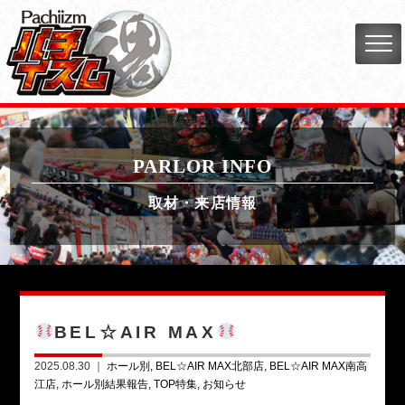
PARLOR INFO
取材・来店情報
BEL☆AIR MAX
2025.08.30 ｜
ホール別
BEL☆AIR MAX北部店
BEL☆AIR MAX南高
江店
ホール別結果報告
TOP特集
お知らせ