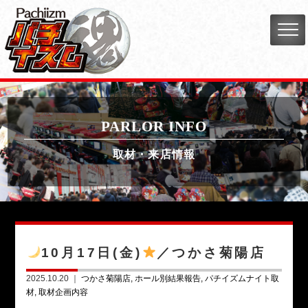
PARLOR INFO
取材・来店情報
10月17日(金)
／つかさ菊陽店
2025.10.20 ｜
つかさ菊陽店
ホール別結果報告
パチイズムナイト取
材
取材企画内容