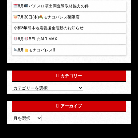
8月
パチスロ演出調査隊取材協力の件
7月30日(木)
モナコパレス菊陽店
令和8年熊本地震義援金活動のお知らせ
8月
BEL☆AIR MAX
8月
モナコパレス!!
カテゴリー
アーカイブ