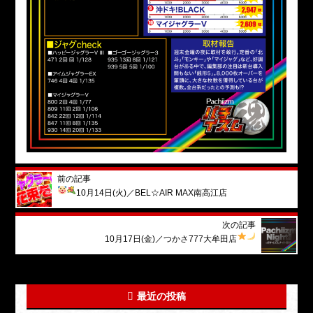
前の記事
10月14日(火)
／BEL☆AIR MAX南高江店
次の記事
10月17日(金)
／つかさ777大牟田店
最近の投稿