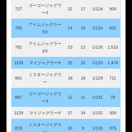
ゴーゴージャグラ
727
22
17
1/124
900
ー3
アイムジャグラー
785
14
10
1/124
432
EX
アイムジャグラー
782
23
12
1/125
1,515
EX
1109
マイジャグラーV
25
15
1/129
1,476
ミスタージャグラ
881
18
18
1/129
711
ー
ゴーゴージャグラ
887
12
11
1/131
78
ー3
1129
マイジャグラーV
27
34
1/132
300
ミスタージャグラ
878
20
9
1/133
975