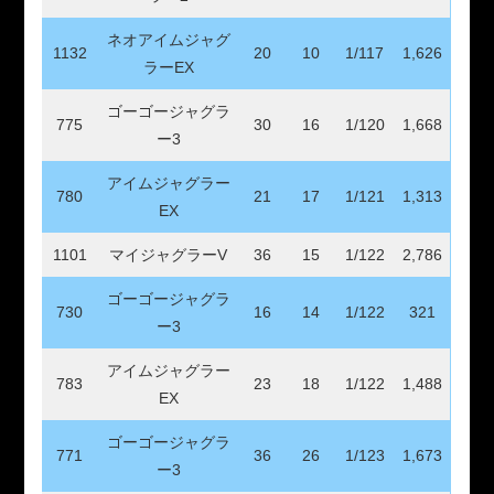
ネオアイムジャグ
1132
20
10
1/117
1,626
ラーEX
ゴーゴージャグラ
775
30
16
1/120
1,668
ー3
アイムジャグラー
780
21
17
1/121
1,313
EX
1101
マイジャグラーV
36
15
1/122
2,786
ゴーゴージャグラ
730
16
14
1/122
321
ー3
アイムジャグラー
783
23
18
1/122
1,488
EX
ゴーゴージャグラ
771
36
26
1/123
1,673
ー3