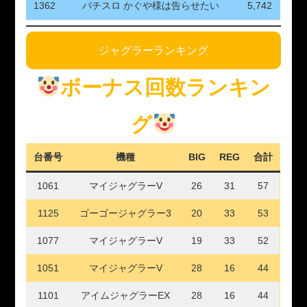
1362
パチスロ かぐや様は告らせたい
5,742
ジャグラーランキング
ボーナス回数ランキン
グ
台番号
機種
BIG
REG
合計
1061
マイジャグラーV
26
31
57
1125
ゴーゴージャグラー3
20
33
53
1077
マイジャグラーV
19
33
52
1051
マイジャグラーV
28
16
44
1101
アイムジャグラーEX
28
16
44