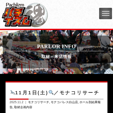
PARLOR INFO
取材・来店情報
11月1日(土)
／モナコリサーチ
2025.11.2 ｜
モナコリサーチ
モナコパレス白山店
ホール別結果報
告
取材企画内容