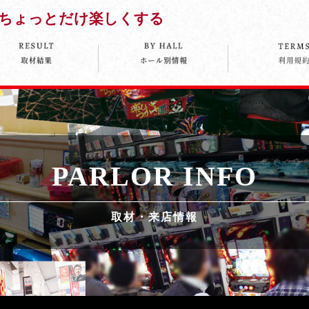
ちょっとだけ楽しくする
PARLOR INFO
取材・来店情報