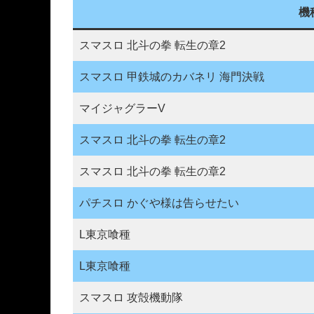
機
スマスロ 北斗の拳 転生の章2
スマスロ 甲鉄城のカバネリ 海門決戦
マイジャグラーV
スマスロ 北斗の拳 転生の章2
スマスロ 北斗の拳 転生の章2
パチスロ かぐや様は告らせたい
L東京喰種
L東京喰種
スマスロ 攻殻機動隊