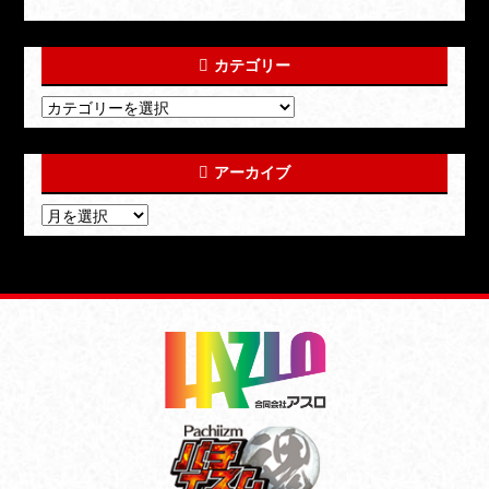
カテゴリー
アーカイブ