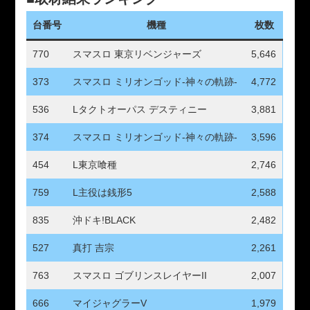
台番号
機種
枚数
770
スマスロ 東京リベンジャーズ
5,646
373
スマスロ ミリオンゴッド-神々の軌跡-
4,772
536
Lタクトオーパス デスティニー
3,881
374
スマスロ ミリオンゴッド-神々の軌跡-
3,596
454
L東京喰種
2,746
759
L主役は銭形5
2,588
835
沖ドキ!BLACK
2,482
527
真打 吉宗
2,261
763
スマスロ ゴブリンスレイヤーII
2,007
666
マイジャグラーV
1,979