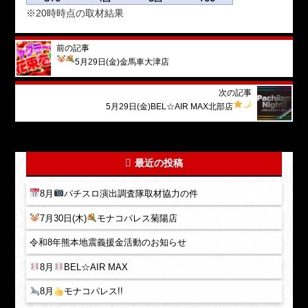
※20時時点の取材結果
前の記事
5月29日(金)
金馬車大津店
次の記事
5月29日(金)
BEL☆AIR MAX北部店
最近の投稿
8月
パチスロ演出調査隊取材協力の件
7月30日(木)
モナコパレス菊陽店
令和8年熊本地震義援金活動のお知らせ
8月
BEL☆AIR MAX
8月
モナコパレス!!