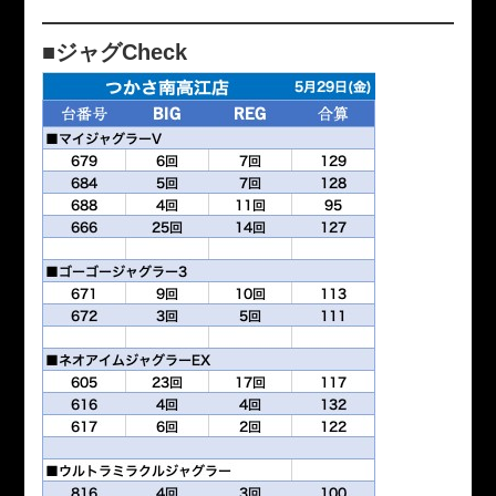
■ジャグCheck