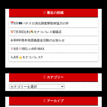
最近の投稿
8月
パチスロ演出調査隊取材協力の件
7月30日(木)
モナコパレス菊陽店
令和8年熊本地震義援金活動のお知らせ
8月
BEL☆AIR MAX
8月
モナコパレス!!
カテゴリー
アーカイブ