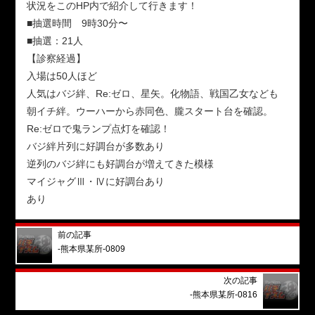
状況をこのHP内で紹介して行きます！
■抽選時間 9時30分〜
■抽選：21人
【診察経過】
入場は50人ほど
人気はバジ絆、Re:ゼロ、星矢。化物語、戦国乙女なども
朝イチ絆。ウーハーから赤同色、朧スタート台を確認。
Re:ゼロで鬼ランプ点灯を確認！
バジ絆片列に好調台が多数あり
逆列のバジ絆にも好調台が増えてきた模様
マイジャグⅢ・Ⅳに好調台あり
あり
前の記事
-熊本県某所-0809
次の記事
-熊本県某所-0816