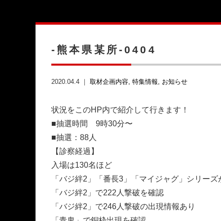
-熊本県某所-0404
2020.04.4 ｜
取材企画内容
特集情報
お知らせ
状況をこのHP内で紹介して行きます！
■抽選時間 9時30分〜
■抽選：88人
【診察経過】
入場は130名ほど
「バジ絆2」「番長3」「マイジャグ」シリーズ
「バジ絆2」で222人撃破を確認
「バジ絆2」で246人撃破の出現情報あり
「青鬼」で銅枠出現を確認