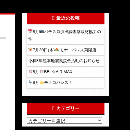
最近の投稿
8月
パチスロ演出調査隊取材協力の
件
7月30日(木)
モナコパレス菊陽店
令和8年熊本地震義援金活動のお知らせ
8月
BEL☆AIR MAX
8月
モナコパレス!!
カテゴリー