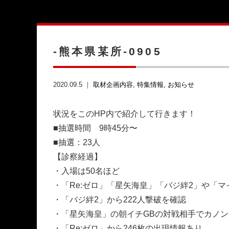
-熊本県某所-0905
2020.09.5 ｜
取材企画内容
特集情報
お知らせ
状況をこのHP内で紹介して行きます！
■抽選時間 9時45分〜
■抽選：23人
【診察経過】
・入場は50名ほど
・「Re:ゼロ」「星矢海皇」「バジ絆2」や「
・「バジ絆2」から222人撃破を確認
・「星矢海皇」の朝イチGBの対戦相手でカノ
・「Re:ゼロ」から246枚の出現情報あり