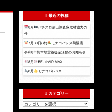
最近の投稿
8月
パチスロ演出調査隊取材協力の
件
7月30日(木)
モナコパレス菊陽店
令和8年熊本地震義援金活動のお知らせ
8月
BEL☆AIR MAX
8月
モナコパレス!!
カテゴリー