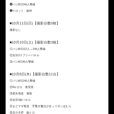
❹
バジ絆
2
246
人撃破
❺
ケロット 銀枠
■10月11日(日)【撮影台数0枚】
撮影なし
■10月10日(土)【撮影台数3枚】
①バジ絆
2
222
人
→246
人撃破
②吉宗
3
ラブリーパネル
③バジ絆
246
人撃破
■10月8日(木)【撮影台数11台】
①バジ絆
2
246
人撃破
②
Re:
ゼロ 夜背景
③星矢海皇 紫龍
④吉宗
3
姫パネル
⑤まどマギ叛逆 手繋ぎ魔法少女
→
リボンほむら
⑥北斗天昇 銅トロ