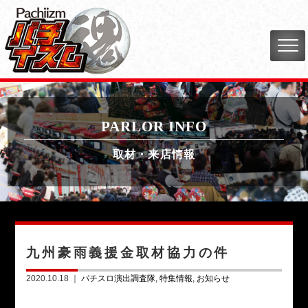
PARLOR INFO
取材・来店情報
九州豪雨義援金取材協力の件
2020.10.18 ｜
パチスロ演出調査隊
特集情報
お知らせ