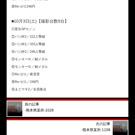
⑧
Re:
ゼロ
246
円
■10月3日(土)【撮影台数9台】
①星矢
SP
カノン
②バジ絆
2
／
222
人撃破
③バジ絆
2
／
333
人撃破
④バジ絆
2
／
246
人撃破
⑤モンキーⅣ／銅メダル
⑥モンキーⅣ／銅メダル
⑦
Re:
ゼロ／夜背景
⑧
Re:
ゼロ／
246
円
⑨まどマギ
2
／全員集合
前の記事
-熊本県某所-1028
次の記事
-熊本県某所-1108