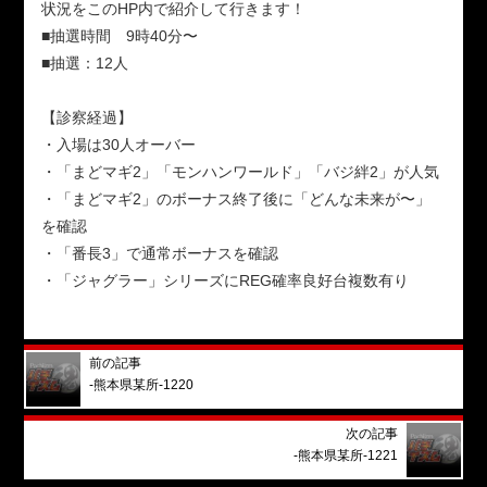
状況をこのHP内で紹介して行きます！
■抽選時間 9時40分〜
■抽選：12人
【診察経過】
・入場は30人オーバー
・「まどマギ2」「モンハンワールド」「バジ絆2」が人気
・「まどマギ2」のボーナス終了後に「どんな未来が〜」
を確認
・「番長3」で通常ボーナスを確認
・「ジャグラー」シリーズにREG確率良好台複数有り
前の記事
-熊本県某所-1220
次の記事
-熊本県某所-1221