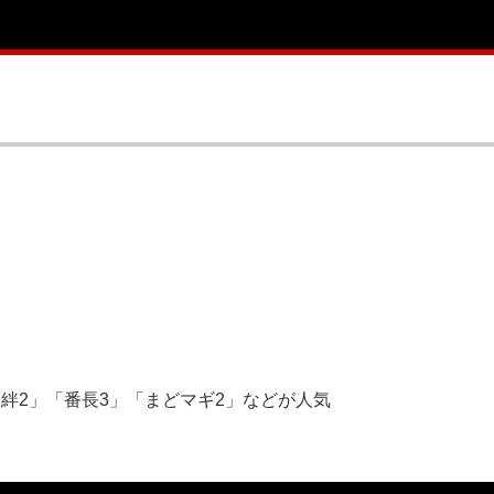
絆2」「番長3」「まどマギ2」などが人気