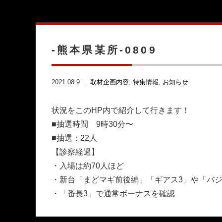
-熊本県某所-0809
2021.08.9 ｜
取材企画内容
特集情報
お知らせ
状況をこのHP内で紹介して行きます！
■抽選時間 9時30分〜
■抽選：22人
【診察経過】
・入場は約70人ほど
・新台「まどマギ前後編」「ギアス3」や「バジ
・「番長3」で通常ボーナスを確認