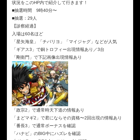
状況をこのHP内で紹介して行きます！
■抽選時間 9時40分〜
■抽選：29人
【診察経過】
入場は60名ほど
「星矢海皇」「チバリヨ」「マイジャグ」などが人気
「ギアス3」で銅トロフィー出現情報あり／3台
「剛衛門」で下記画像出現情報あり
「政宗2」で通常時天下道の情報あり
「まどマギ2」で君にならその資格〜2回出現の情報あり
「番長3」で通常ボーナスを確認
「ハナビ」のBIG中にハズレを確認