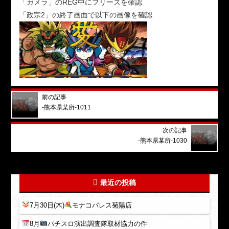
「ガメラ」のREG中にフリーズを確認
「政宗2」の終了画面で以下の画像を確認
前の記事
-熊本県某所-1011
次の記事
-熊本県某所-1030
最近の投稿
7月30日(木)
モナコパレス菊陽店
8月
パチスロ演出調査隊取材協力の件