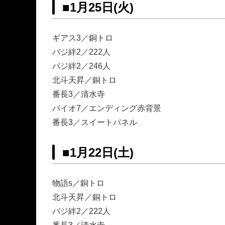
■
1月25日(火)
ギアス3／銅トロ
バジ絆2／222人
バジ絆2／246人
北斗天昇／銅トロ
番長3／清水寺
バイオ7／エンディング赤背景
番長3／スイートパネル
■
1月22日(土)
物語s／銅トロ
北斗天昇／銅トロ
バジ絆2／222人