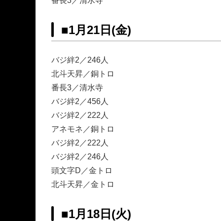
番長3／清水寺
■
1月21日(金)
バジ絆2／246人
北斗天昇／銅トロ
番長3／清水寺
バジ絆2／456人
バジ絆2／222人
アネモネ／銅トロ
バジ絆2／222人
バジ絆2／246人
頭文字D／金トロ
北斗天昇／金トロ
■
1月18日(火)