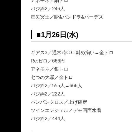
アネモネ／銅トロ
バジ絆2／246人
星矢冥王／瞬&パンドラ&ハーデス
■
1月26日(水)
ギアス3／通常時C.C.斜め揃い→金トロ
Re:ゼロ／666円
アネモネ／銀トロ
七つの大罪／金トロ
バジ絆2／555人→666人
バジ絆2／222人
バンバンクロス／上げ確定
ツインエンジェル／デモ画面水着
バジ絆2／444人