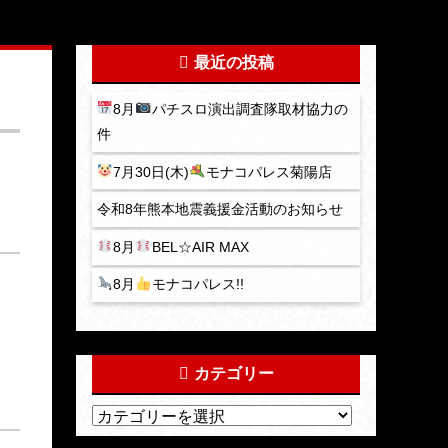
最近の投稿
8月
パチスロ演出調査隊取材協力の
件
7月30日(木)
モナコパレス菊陽店
令和8年熊本地震義援金活動のお知らせ
8月
BEL☆AIR MAX
8月
モナコパレス!!
カテゴリー