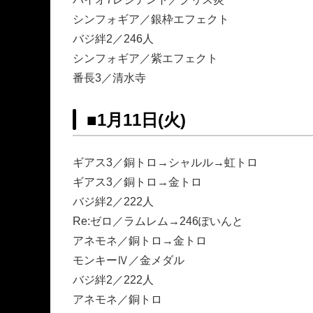
シンフォギア／銀枠エフェクト
バジ絆2／246人
シンフォギア／紫エフェクト
番長3／清水寺
■
1月11日(火)
ギアス3／銅トロ→シャルル→虹トロ
ギアス3／銅トロ→金トロ
バジ絆2／222人
Re:ゼロ／ラムレム→246ぽいんと
アネモネ／銅トロ→金トロ
モンキーⅣ／金メダル
バジ絆2／222人
アネモネ／銅トロ