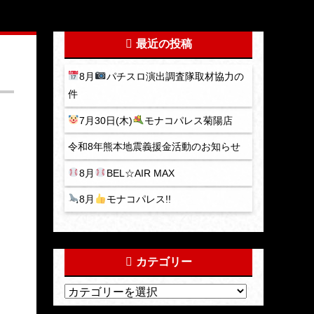
最近の投稿
8月
パチスロ演出調査隊取材協力の
件
7月30日(木)
モナコパレス菊陽店
令和8年熊本地震義援金活動のお知らせ
8月
BEL☆AIR MAX
8月
モナコパレス!!
カテゴリー