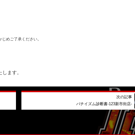
かじめご了承ください。
たします。
次の記事
パチイズム診断書-123新市街店-