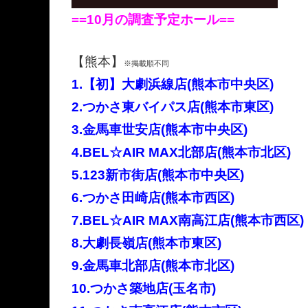
==10月の調査予定ホール==
【熊本】
※掲載順不同
1.【初】大劇浜線店(熊本市中央区)
2.つかさ東バイパス店(熊本市東区)
3.金馬車世安店(熊本市中央区)
4.BEL☆AIR MAX北部店(熊本市北区)
5.123新市街店(熊本市中央区)
6.つかさ田崎店(熊本市西区)
7.BEL☆AIR MAX南高江店(熊本市西区)
8.大劇長嶺店(熊本市東区)
9.金馬車北部店(熊本市北区)
10.つかさ築地店(玉名市)