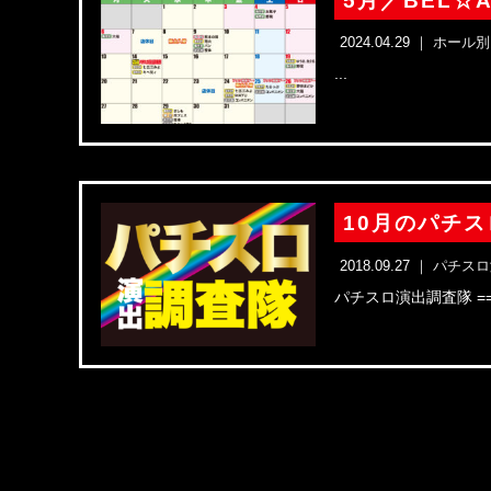
2024.04.29 ｜
ホール別
...
10月のパチ
2018.09.27 ｜
パチスロ
パチスロ演出調査隊 ==
パチイズム9月号ができました!! ということで 今月の 確定演出調査隊 もとい パチスロ演出調査隊 ...