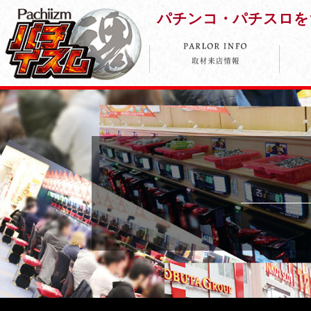
パチンコ・パチスロを