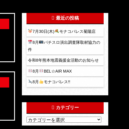
最近の投稿
7月30日(木)
モナコパレス菊陽店
8月
パチスロ演出調査隊取材協力の
件
令和8年熊本地震義援金活動のお知らせ
8月
BEL☆AIR MAX
8月
モナコパレス!!
カテゴリー