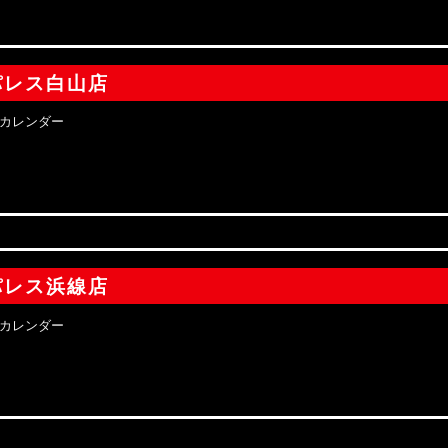
パレス白山店
カレンダー
パレス浜線店
カレンダー