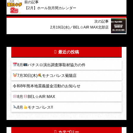
前の記事
【2月】ホール別月間カレンダー
次の記事
2月19日(水)／BEL☆AIR MAX北部店
最近の投稿
8月
パチスロ演出調査隊取材協力の件
7月30日(木)
モナコパレス菊陽店
令和8年熊本地震義援金活動のお知らせ
8月
BEL☆AIR MAX
8月
モナコパレス!!
カテゴリー