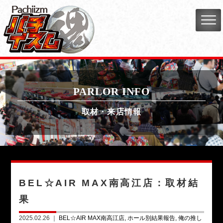
PARLOR INFO
取材・来店情報
BEL☆AIR MAX南高江店：取材結
果
2025.02.26 ｜
BEL☆AIR MAX南高江店
ホール別結果報告
俺の推し