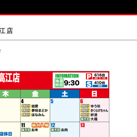
高江店
せ