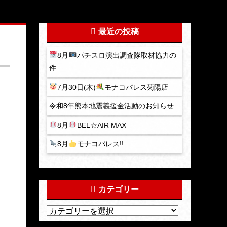
最近の投稿
8月
パチスロ演出調査隊取材協力の
件
7月30日(木)
モナコパレス菊陽店
令和8年熊本地震義援金活動のお知らせ
8月
BEL☆AIR MAX
8月
モナコパレス!!
カテゴリー